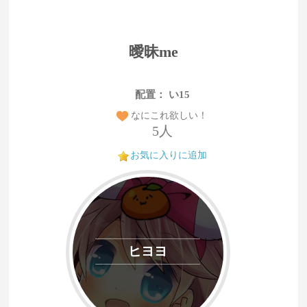
曖昧me
配置： い15
なにこれ欲しい！
5人
お気に入りに追加
ヒヨヨ