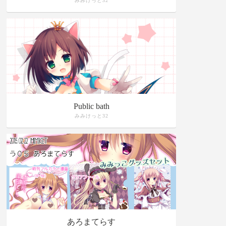
みみけっと32
Public bath
みみけっと32
あろまてらす