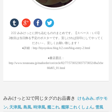
2/22 みみけっとに持ち込むもののまとめです。【スペース：い15】
2枚目は当日飾る予定のポスターです。宜しければ目印にしてやってく
ださい～。宜しくお願い致します！
●詳細：http://hiyoyokou.blog.fc2.com/blog-entry-2.html
●書店委託：
http://www.toranoana.jp/mailorder/cot/circle/82/77/5730323037373832/dba3cbe
66d65_01.html
みみけっと32で同じタグのお品書き
けもみみ
,
ポケモ
ン
,
天津風
,
島風
,
時津風
,
艦これ
,
艦隊これくしょん
,
雪風