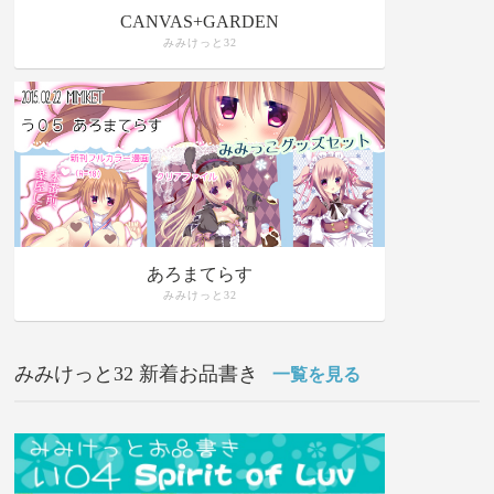
CANVAS+GARDEN
みみけっと32
あろまてらす
みみけっと32
みみけっと32 新着お品書き
一覧を見る