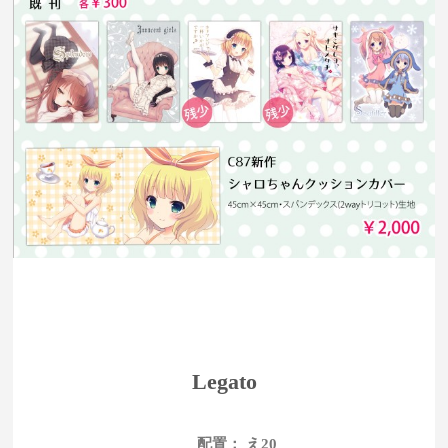
Legato
配置： え20