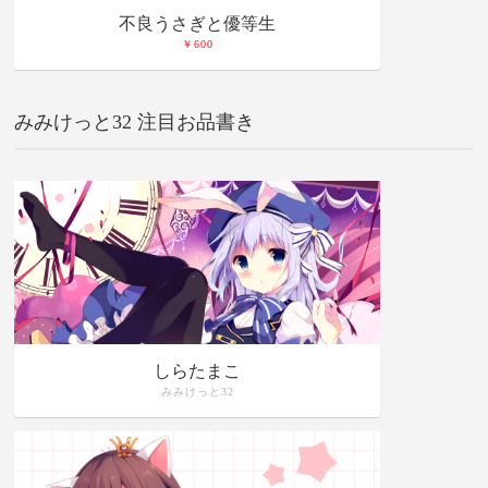
不良うさぎと優等生
￥600
みみけっと32 注目お品書き
しらたまこ
みみけっと32