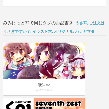
みみけっと32で同じタグのお品書き
うさ耳
,
ご注文は
うさぎですか？
,
イラスト本
,
オリジナル
,
ハナヤマタ
曖昧me
みみけっと32