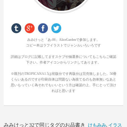
みみけっと「あ-06」AliceGardenで参加します。
コピー本はラフイラストでジャンルいろいろです
詳細はブログに記載してますスケブや抽選券についてもこちらご確認
下さい。作者アイコンからリンクしてあります。
※既刊のTROPICANA1.5は初版分です再版分は完売致しました。50冊
くらいあるのですが印刷自体は問題ない為捨てるのも勿体無いなあと
思いもっていく為それでもいいという方は確認の上、手にとって頂け
ればと思います
みみけっと32で同じタグのお品書き
けもみみ
,
イラス