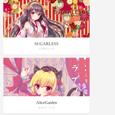
SUGARLESS
COMIC1☆9
AliceGarden
みみけっと32