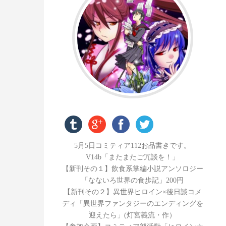
服部匠
5月5日コミティア112お品書きです。
V14b「またまたご冗談を！」
【新刊その１】飲食系掌編小説アンソロジー
「なないろ世界の食歩記」200円
【新刊その２】異世界ヒロイン×後日談コメ
ディ「異世界ファンタジーのエンディングを
迎えたら」(灯宮義流・作）