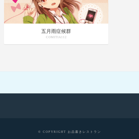
五月雨症候群
COMITIA112
© COPYRIGHT お品書きレストラン