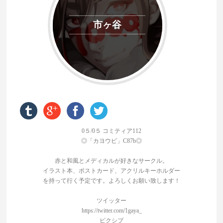
市ヶ谷
0５/0５ コミティア112
◎「カヨウビ」C87b◎
赤と和風とメディカルが好きなサークル。
イラスト本、ポストカード、アクリルキーホルダー
を持って行く予定です。よろしくお願い致します！
ツイッター
https://twitter.com/1gaya_
ピクシブ