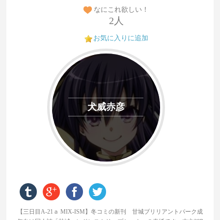
なにこれ欲しい！
2人
お気に入りに追加
犬威赤彦
【三日目A-21ａ MIX-ISM】冬コミの新刊 甘城ブリリアントパーク成