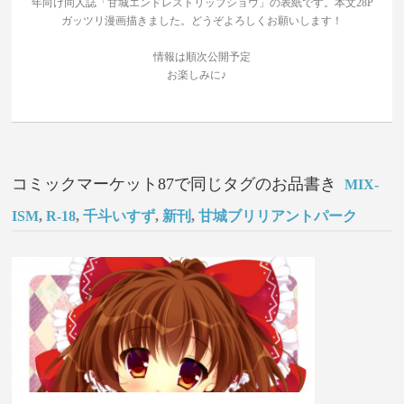
年向け同人誌「甘城エンドレストリップショウ」の表紙です。本文28P
ガッツリ漫画描きました。どうぞよろしくお願いします！
情報は順次公開予定
お楽しみに♪
コミックマーケット87で同じタグのお品書き
MIX-
ISM
,
R-18
,
千斗いすず
,
新刊
,
甘城ブリリアントパーク